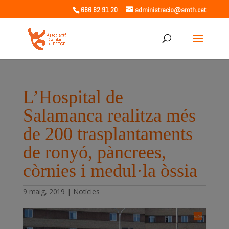
666 82 91 20
administracio@amth.cat
L’Hospital de
Salamanca realitza més
de 200 trasplantaments
de ronyó, pàncrees,
còrnies i medul·la òssia
9 maig, 2019
|
Notícies