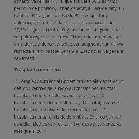
donants va ser de 145, el que equival a 60,2 donants
per milió de població, i s’han generat, al llarg de l’any, un
total de 434 òrgans sòlids (36,9% més que l’any
anterior), sent més de la meitat d’ells, ronyons i un
27,6% fetges. La resta d’òrgans que es van generar van
ser pulmons, cor i pàncrees. El major increment va ser
en la donació de ronyons que van augmentar un 48,4%
respecte a l’any passat. Durant el 2018 no es va generar
cap intestí.
Trasplantament renal
El Complex Assistencial Universitari de Salamanca és un
dels dos centres de la regió autoritzats per realitzar
trasplantaments renals, havent-se realitzat 68
trasplantaments durant l’últim any. Del total, 9 van ser
trasplantats combinats de pàncrees/ronyó i 13
trasplantaments renals de donant viu. En el conjunt de
Castella i Lleó es van realitzar 148 trasplantaments, 42
més que el 2017.