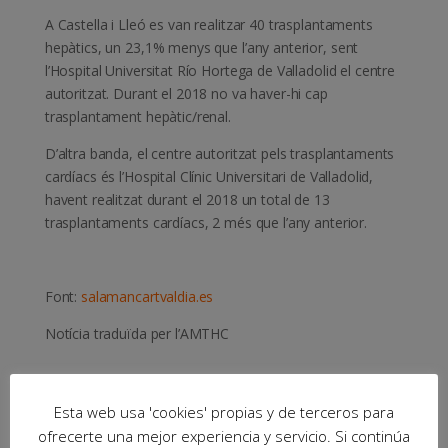
A Castella i Lleó es van realitzar 40 trasplantaments
hepàtics, un 23,1% menys que l’any anterior, sent
l’Hospital Universitat Río Hortega de Valladolid el centre
autoritzat. Durant el 2018 no va haver-hi cap
trasplantament hepàtic/renal.
D’altra banda, el centre autoritzat pels trasplantaments
cardíacs és l’Hospital Clínic Universitari de Valladolid,
havent realitzat durant el 2018 un total de 13
trasplantaments cardíacs, 2 més que l’any anterior.
Font:
salamancartvaldia.es
Notícia traduïda per l’AMTHC
Esta web usa 'cookies' propias y de terceros para
ofrecerte una mejor experiencia y servicio. Si continúa