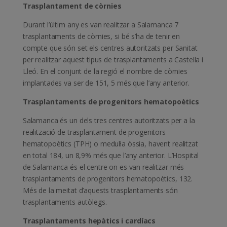
Trasplantament de còrnies
Durant l’últim any es van realitzar a Salamanca 7
trasplantaments de còrnies, si bé s’ha de tenir en
compte que són set els centres autoritzats per Sanitat
per realitzar aquest tipus de trasplantaments a Castella i
Lleó. En el conjunt de la regió el nombre de còrnies
implantades va ser de 151, 5 més que l’any anterior.
Trasplantaments de progenitors hematopoètics
Salamanca és un dels tres centres autoritzats per a la
realització de trasplantament de progenitors
hematopoètics (TPH) o medul·la òssia, havent realitzat
en total 184, un 8,9% més que l’any anterior. L’Hospital
de Salamanca és el centre on es van realitzar més
trasplantaments de progenitors hematopoètics, 132.
Més de la meitat d’aquests trasplantaments són
trasplantaments autòlegs.
Trasplantaments hepàtics i cardíacs