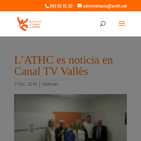
666 82 91 20
administracio@amth.cat
L’ATHC es noticia en
Canal TV Vallès
7 Oct, 2016
|
Noticias