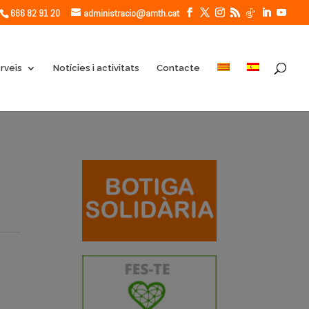
666 82 91 20
administracio@amth.cat
rveis
Notícies i activitats
Contacte