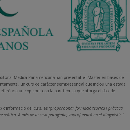
 Editorial Mèdica Panamericana han presentat el ‘Màster en bases de
lantaments’, un curs de caràcter semipresencial que inclou una estada
eferència un cop conclosa la part teòrica que atorga el títol de
b d’informació del curs, és
“proporcionar formació teòrica i pràctica
ancreàtica. A més de la seva patogènia, s’aprofundirà en el diagnòstic i