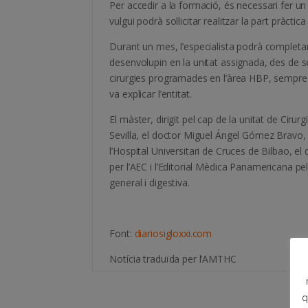
Per accedir a la formació, és necessari fer un
vulgui podrà sol·licitar realitzar la part pràct
Durant un mes, l’especialista podrà completar 
desenvolupin en la unitat assignada, des de se
cirurgies programades en l’àrea HBP, sempre so
va explicar l’entitat.
El màster, dirigit pel cap de la unitat de Ciru
Sevilla, el doctor Miguel Ángel Gómez Bravo, 
l’Hospital Universitari de Cruces de Bilbao, el
per l’AEC i l’Editorial Mèdica Panamericana 
general i digestiva.
Font:
diariosigloxxi.com
Notícia traduïda per l’AMTHC
q