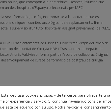
 curs online, que correspon a la part teòrica. Després, l’alumne que
ica en un dels hospitals d’Espanya seleccionats per l’AEC.
la seva formació i, a més, incorporar-se a les activitats que es
ssions clíniques i comitès oncològics i de trasplantaments, fins a
ta la supervisió d’un tutor hospitalari assignat prèviament i de l’AEC,
rgia HBP i Trasplantaments de l’Hospital Universitari Virgen del Rocío de
i pel cap de la unitat de Cirurgia HBP i Trasplantament Hepàtic de
 doctor Andrés Valdivieso, forma part de l’acord de col·laboració signat
pel desenvolupament de cursos de formació de postgrau de cirurgia
Esta web usa 'cookies' propias y de terceros para ofrecerte una
mejor experiencia y servicio. Si continúa navegando consideramo
ue está de acuerdo con su uso. Podrá revocar el consentimiento