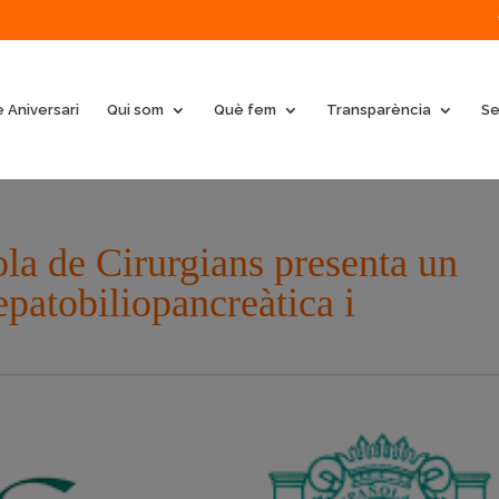
 Aniversari
Qui som
Què fem
Transparència
Se
la de Cirurgians presenta un
patobiliopancreàtica i