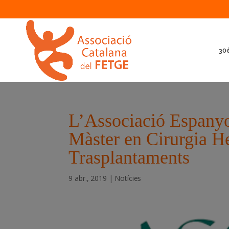
30è
L’Associació Espanyo
Màster en Cirurgia He
Trasplantaments
9 abr., 2019
|
Notícies