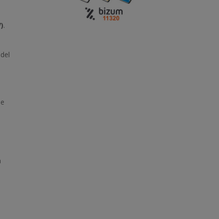
V)
.
 del
de
a