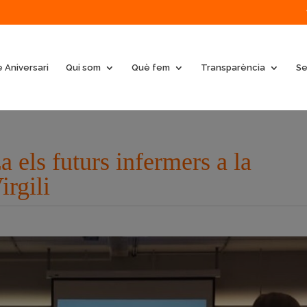
 Aniversari
Qui som
Què fem
Transparència
Se
els futurs infermers a la
irgili