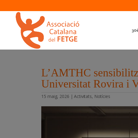
30è
L’AMTHC sensibilitza 
Universitat Rovira i V
15 maig, 2026
|
Activitats
,
Notícies