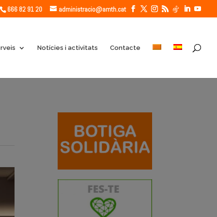
666 82 91 20
administracio@amth.cat
rveis
Notícies i activitats
Contacte