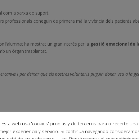
ial com a xarxa de suport.
urs professionals coneguin de primera mà la vivència dels pacients ab
on l’alumnat ha mostrat un gran interès per la
gestió emocional de l
amb un òrgan trasplantat.
tercanvis i per deixar que els nostres voluntaris puguin donar veu a la ge
Esta web usa 'cookies' propias y de terceros para ofrecerte una
mejor experiencia y servicio. Si continúa navegando consideramo
ue está de acuerdo con su uso. Podrá revocar el consentimiento