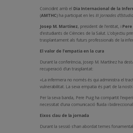
Coincidint amb el
Dia Internacional de la Infe
(
AMTHC
) ha participat en les
III Jornades d’Estud
Josep M. Martínez
, president de l’entitat, i
Pere
d’estudiants de Ciències de la Salut. L’objectiu pri
trasplantament als futurs professionals de la infe
El valor de l’empatia en la cura
Durant la conferència, Josep M. Martínez ha destac
recuperació d’un trasplantat:
«La infermera no només és qui administra el tr
vulnerabilitat. La seva empatia és part de la nostr
Per la seva banda, Pere Puig ha compartit l’experi
necessitat d’una comunicació fluida i bidireccional 
Eixos clau de la jornada
Durant la sessió s’han abordat temes fonamentals 