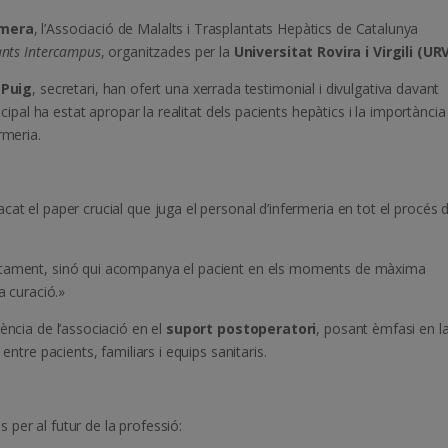
rmera
, l’Associació de Malalts i Trasplantats Hepàtics de Catalunya
iants Intercampus
, organitzades per la
Universitat Rovira i Virgili (UR
 Puig
, secretari, han ofert una xerrada testimonial i divulgativa davant
ncipal ha estat apropar la realitat dels pacients hepàtics i la importància
rmeria.
at el paper crucial que juga el personal d’infermeria en tot el procés 
actament, sinó qui acompanya el pacient en els moments de màxima
a curació.»
ència de l’associació en el
suport postoperatori
, posant èmfasi en l
entre pacients, familiars i equips sanitaris.
per al futur de la professió: