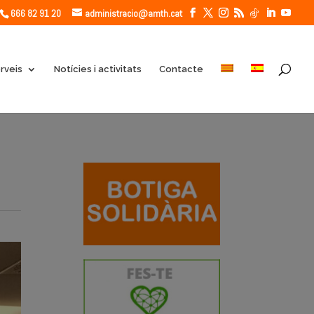
666 82 91 20
administracio@amth.cat
rveis
Notícies i activitats
Contacte