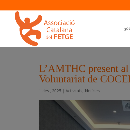
30è
L’AMTHC present al 
Voluntariat de COC
1 des., 2025
|
Activitats
,
Notícies