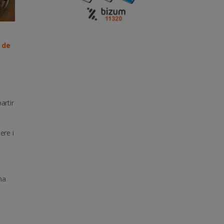
 de
artir
ere i
na