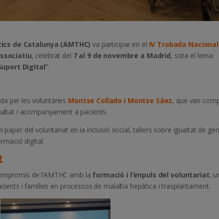
àtics de Catalunya (AMTHC)
va participar en el
IV Trobada Nacional
ssociatiu
, celebrat del
7 al 9 de novembre a Madrid
, sota el lema:
Suport Digital”
.
a per les voluntàries
Montse Collado i Montse Sáez
, que van comp
gualtat i acompanyament a pacients.
paper del voluntariat en la inclusió social, tallers sobre igualtat de gèn
ormació digital.
t
l compromís de l’AMTHC amb la
formació i l’impuls del voluntariat
, u
acients i famílies en processos de malaltia hepàtica i trasplantament.