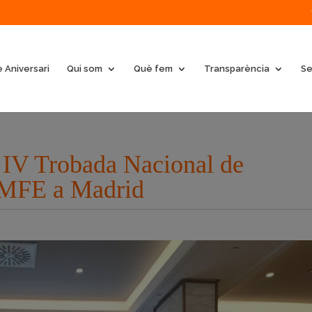
 Aniversari
Qui som
Què fem
Transparència
Se
IV Trobada Nacional de
EMFE a Madrid