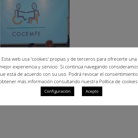
Esta web usa 'cookies' propias y de terceros para ofrecerte una
mejor experiencia y servicio. Si continúa navegando consideramo
ue está de acuerdo con su uso. Podrá revocar el consentimiento
obtener más información consultando nuestra Política de cookies
Configuración
Acepto