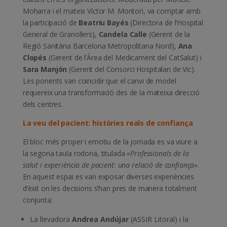
Moharra i el mateix Víctor M. Montori, va comptar amb
la participació de
Beatriu Bayés
(Directora de l’Hospital
General de Granollers),
Candela Calle
(Gerent de la
Regió Sanitària Barcelona Metropolitana Nord),
Ana
Clopés
(Gerent de l’Àrea del Medicament del CatSalut) i
Sara Manjón
(Gerent del Consorci Hospitalari de Vic).
Les ponents van coincidir que el canvi de model
requereix una transformació des de la mateixa direcció
dels centres.
La veu del pacient: històries reals de confiança
El bloc més proper i emotiu de la jornada es va viure a
la segona taula rodona, titulada
«Professionals de la
salut i experiència de pacient: una relació de confiança»
.
En aquest espai es van exposar diverses experiències
d’èxit on les decisions s’han pres de manera totalment
conjunta:
La llevadora
Andrea Andújar
(ASSIR Litoral) i la