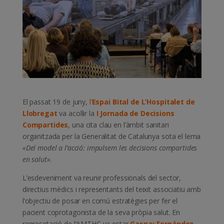
El passat 19 de juny,
l’
Espai Bital de L’Hospitalet de
Llobregat
va acollir la
I Jornada de Decisions
Compartides
, una cita clau en l’àmbit sanitari
organitzada per la Generalitat de Catalunya sota el lema
«Del model a l’acció: impulsem les decisions compartides
en salut»
.
L’esdeveniment va reunir professionals del sector,
directius mèdics i representants del teixit associatiu amb
l’objectiu de posar en comú estratègies per fer el
pacient coprotagonista de la seva pròpia salut. En
represetació de l’AMTHC va estar
Gaspa
r
Fernández,