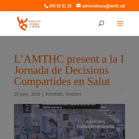
666 82 91 20
administracio@amth.cat
L’AMTHC present a la I
Jornada de Decisions
Compartides en Salut
20 juny, 2026
|
Activitats
,
Notícies