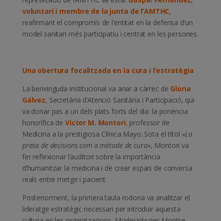
voluntari i membre de la junta de l’AMTHC
,
reafirmant el compromís de l’entitat en la defensa d’un
model sanitari més participatiu i centrat en les persones.
Una obertura focalitzada en la cura i l’estratègia
La benvinguda institucional va anar a càrrec de
Gloria
Gálvez
, Secretària d’Atenció Sanitària i Participació, qui
va donar pas a un dels plats forts del dia: la ponència
honorífica de
Víctor M. Montori
,
professor de
Medicina a la prestigiosa Clínica Mayo. Sota el títol
«La
presa de decisions com a mètode de cura»
, Montori va
fer reflexionar l’auditori sobre la importància
d’humanitzar la medicina i de crear espais de conversa
reals entre metge i pacient.
Posteriorment, la primera taula rodona va analitzar el
lideratge estratègic necessari per introduir aquesta
cultura en les organitzacions. Moderada per Montse