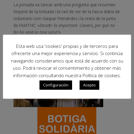
La jornada va tancar amb una pregunta que resumeix
l’esperit de la trobada i la raó de ser de la tasca diària de
voluntaris com Gaspar Fernández i la resta de la junta
de l’AMTHC:
«Decidir és important. Llavors, per què no
fer-ho amb la teva salut?»
.
Esta web usa 'cookies' propias y de terceros para
ofrecerte una mejor experiencia y servicio. Si continúa
navegando consideramos que está de acuerdo con su
uso. Podrá revocar el consentimiento y obtener más
información consultando nuestra Política de cookies.
Configuración
Acepto