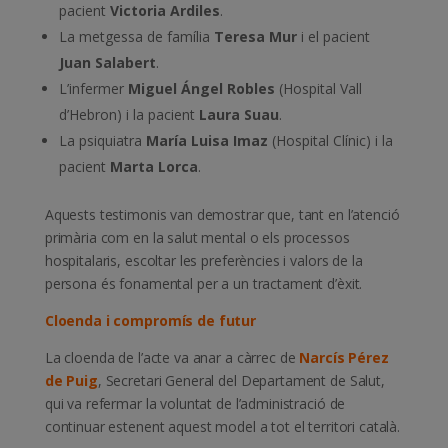
pacient
Victoria Ardiles
.
La metgessa de família
Teresa Mur
i el pacient
Juan Salabert
.
L’infermer
Miguel Ángel Robles
(Hospital Vall
d’Hebron) i la pacient
Laura Suau
.
La psiquiatra
María Luisa Imaz
(Hospital Clínic) i la
pacient
Marta Lorca
.
Aquests testimonis van demostrar que, tant en l’atenció
primària com en la salut mental o els processos
hospitalaris, escoltar les preferències i valors de la
persona és fonamental per a un tractament d’èxit.
Cloenda i compromís de futur
La cloenda de l’acte va anar a càrrec de
Narcís Pérez
de Puig
, Secretari General del Departament de Salut,
qui va refermar la voluntat de l’administració de
continuar estenent aquest model a tot el territori català.