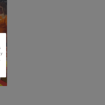
s
 y
.