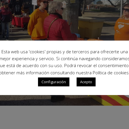
Esta web usa 'cookies' propias y de terceros para ofrecerte una
mejor experiencia y servicio. Si continúa navegando consideramo
ue está de acuerdo con su uso. Podrá revocar el consentimiento
obtener más información consultando nuestra Política de cookies
Configuración
Acepto