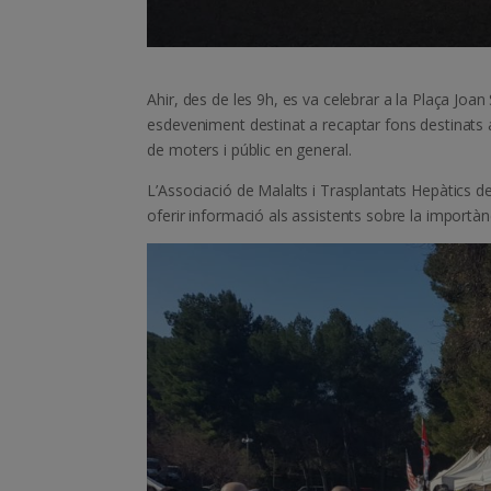
Ahir, des de les 9h, es va celebrar a la Plaça Joa
esdeveniment destinat a recaptar fons destinats a 
de moters i públic en general.
L’Associació de Malalts i Trasplantats Hepàtics 
oferir informació als assistents sobre la importàn