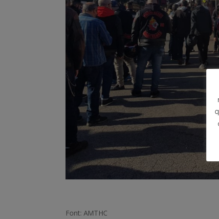
q
Font: AMTHC