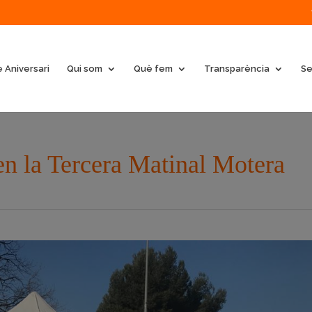
 Aniversari
Qui som
Què fem
Transparència
Se
n la Tercera Matinal Motera