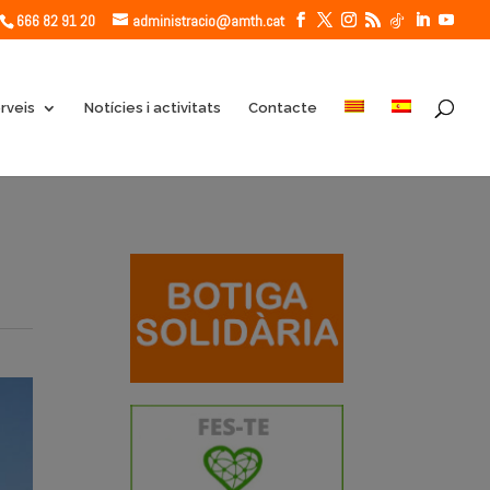
666 82 91 20
administracio@amth.cat
rveis
Notícies i activitats
Contacte