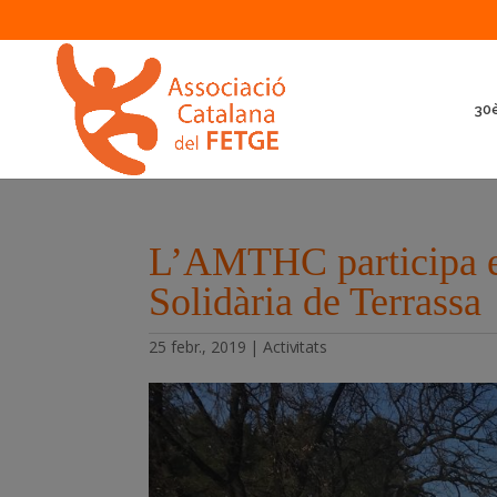
30è
L’AMTHC participa e
Solidària de Terrassa
25 febr., 2019
|
Activitats