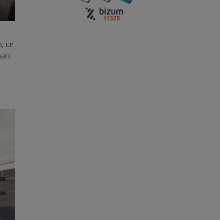
a, un
nars