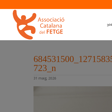
30è
684531500_1271583
723_n
31 maig, 2026