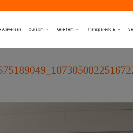
 Aniversari
Qui som
Què fem
Transparència
Se
575189049_107305082251672