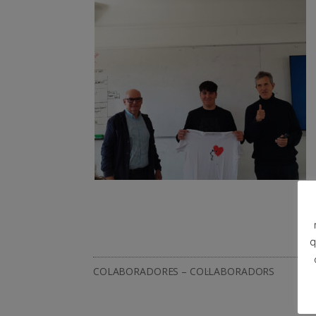
q
COLABORADORES – COL·LABORADORS