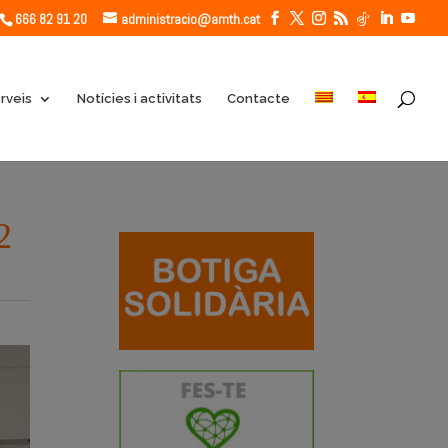
666 82 91 20
administracio@amth.cat
rveis
Notícies i activitats
Contacte
2