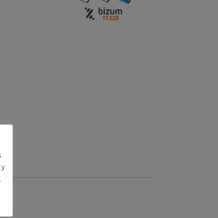
s
 y
.