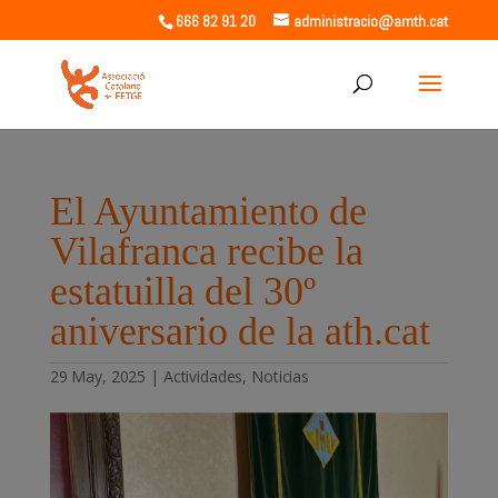
666 82 91 20
administracio@amth.cat
El Ayuntamiento de
Vilafranca recibe la
estatuilla del 30º
aniversario de la ath.cat
29 May, 2025
|
Actividades
,
Noticias