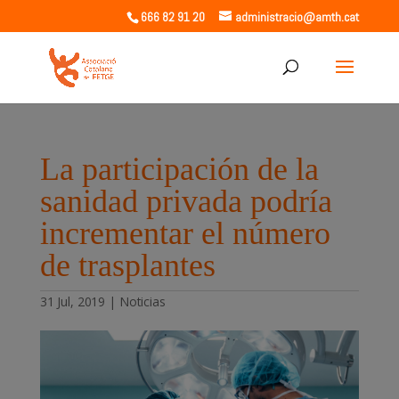
666 82 91 20
administracio@amth.cat
La participación de la
sanidad privada podría
incrementar el número
de trasplantes
31 Jul, 2019
|
Noticias