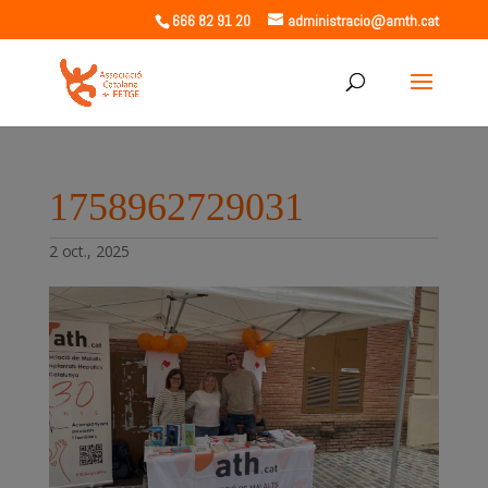
666 82 91 20
administracio@amth.cat
1758962729031
2 oct., 2025