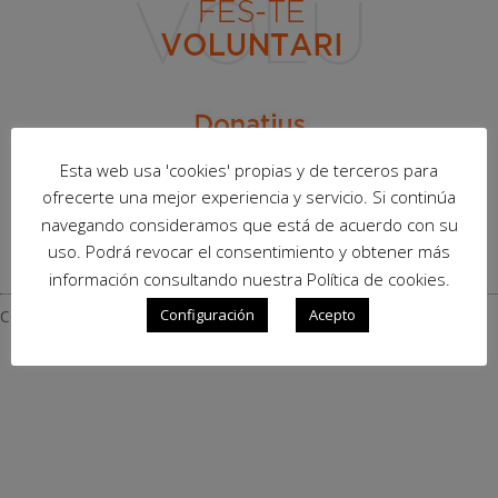
Esta web usa 'cookies' propias y de terceros para
ofrecerte una mejor experiencia y servicio. Si continúa
navegando consideramos que está de acuerdo con su
uso. Podrá revocar el consentimiento y obtener más
información consultando nuestra Política de cookies.
Configuración
Acepto
COLABORADORES – COL·LABORADORS