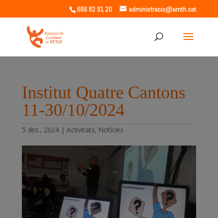
666 82 91 20
administracio@amth.cat
Institut Quatre Cantons
11-30/10/2024
5 des., 2024
|
Activitats
,
Notícies