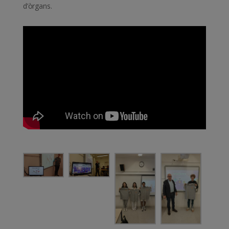
d’òrgans.