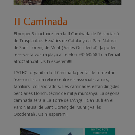
II Caminada
El proper 8 d’octubre fem la II Caminada de l’Associació
de Trasplantats Hepàtics de Catalunya al Parc Natural
de Sant Llorenç de Munt ( Vallès Occidental). Ja podeu
reservar la vostra plaça al telèfon 932635684 o a l’email
athc@ath.cat. Us hi esperem!!!!
L’ATHC organitza la II Caminada per tal de fomentar
l’exercici físic i la relació entre els associats, amics,
familiars i col.laboradors. Les caminades están dirigides
per Carles Llonch, tècnic de mitja muntanya. La segona
caminada serà a La Torre de L’Àngel i Can Bufi en el
Parc Natural de Sant Llorenç del Munt ( Vallès
Occidental) . Us hi esperem!!!