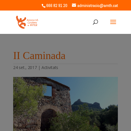
666 82 91 20
administracio@amth.cat
II Caminada
24 set., 2017
|
Activitats