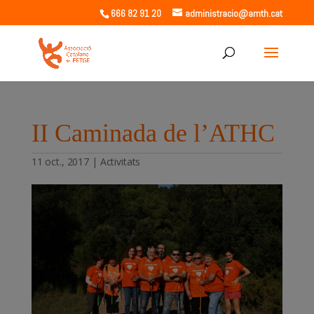
666 82 91 20
administracio@amth.cat
II Caminada de l’ATHC
11 oct., 2017
|
Activitats