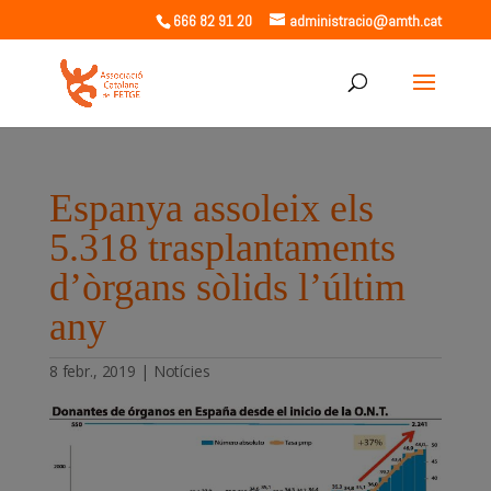
666 82 91 20
administracio@amth.cat
Espanya assoleix els
5.318 trasplantaments
d’òrgans sòlids l’últim
any
8 febr., 2019
|
Notícies