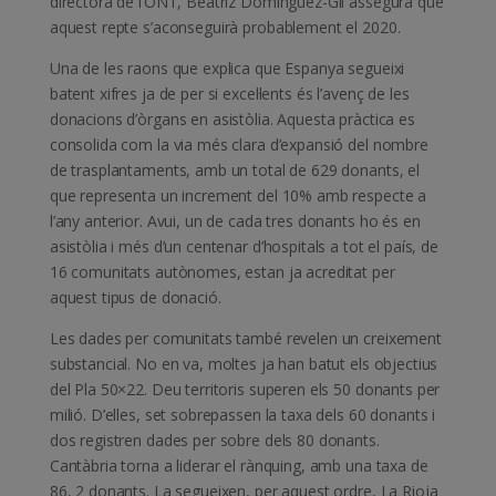
directora de l’ONT, Beatriz Domínguez-Gil assegura que
aquest repte s’aconseguirà probablement el 2020.
Una de les raons que explica que Espanya segueixi
batent xifres ja de per si excel·lents és l’avenç de les
donacions d’òrgans en asistòlia. Aquesta pràctica es
consolida com la via més clara d’expansió del nombre
de trasplantaments, amb un total de 629 donants, el
que representa un increment del 10% amb respecte a
l’any anterior. Avui, un de cada tres donants ho és en
asistòlia i més d’un centenar d’hospitals a tot el país, de
16 comunitats autònomes, estan ja acreditat per
aquest tipus de donació.
Les dades per comunitats també revelen un creixement
substancial. No en va, moltes ja han batut els objectius
del Pla 50×22. Deu territoris superen els 50 donants per
milió. D’elles, set sobrepassen la taxa dels 60 donants i
dos registren dades per sobre dels 80 donants.
Cantàbria torna a liderar el rànquing, amb una taxa de
86, 2 donants. La segueixen, per aquest ordre, La Rioja