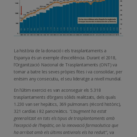
La història de la donació i els trasplantaments a
Espanya és un exemple d’excel·lència. Durant el 2018,
l’Organització Nacional de Trasplantaments (ONT) va
tornar a batre les seves pròpies fites i va consolidar, per
enèsim any consecutiu, el seu lideratge a nivell mundial.
En l’últim exercici es van aconseguir els 5.318
trasplantaments d’òrgans sòlids realitzats, dels quals
1.230 van ser hepàtics, 369 pulmonars (rècord històric),
321 cardías i 82 pancreàtics.
“L’augment ha estat
generalitzat en tots els tipus de trasplantaments amb
l’excepció de l’hepàtic, on la innovació farmacèutica que
ha arribat amb els últims antivirals els ha reduït”
, va