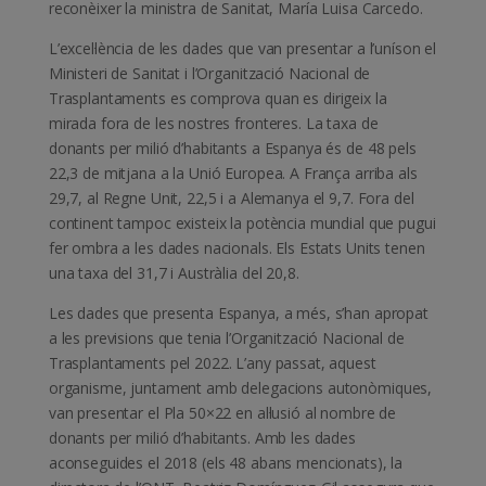
reconèixer la ministra de Sanitat, María Luisa Carcedo.
L’excel·lència de les dades que van presentar a l’uníson el
Ministeri de Sanitat i l’Organització Nacional de
Trasplantaments es comprova quan es dirigeix la
mirada fora de les nostres fronteres. La taxa de
donants per milió d’habitants a Espanya és de 48 pels
22,3 de mitjana a la Unió Europea. A França arriba als
29,7, al Regne Unit, 22,5 i a Alemanya el 9,7. Fora del
continent tampoc existeix la potència mundial que pugui
fer ombra a les dades nacionals. Els Estats Units tenen
una taxa del 31,7 i Austràlia del 20,8.
Les dades que presenta Espanya, a més, s’han apropat
a les previsions que tenia l’Organització Nacional de
Trasplantaments pel 2022. L’any passat, aquest
organisme, juntament amb delegacions autonòmiques,
van presentar el Pla 50×22 en al·lusió al nombre de
donants per milió d’habitants. Amb les dades
aconseguides el 2018 (els 48 abans mencionats), la