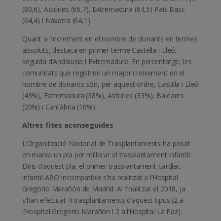
(80,6), Astúries (66,7), Extremadura (64,5) País Basc
(64,4) i Navarra (64,1).
Quant a l’increment en el nombre de donants en termes
absoluts, destaca en primer terme Castella i Lleó,
seguida d’Andalusia i Extremadura. En percentatge, les
comunitats que registren un major creixement en el
nombre de donants són, per aquest ordre, Castilla i Lleó
(43%), Extremadura (38%), Astúries (33%), Baleares
(20%) i Cantàbria (16%).
Altres fites aconseguides
L’Organització Nacional de Trasplantaments ha posat
en marxa un pla per millorar el trasplantament infantil.
Dins d’aquest pla, el primer trasplantament cardíac
infantil ABO incompatible s’ha realitzat a l’Hospital
Gregorio Marañón de Madrid. Al finalitzar el 2018, ja
s’han efectuat 4 trasplantaments d’aquest tipus (2 a
l’Hospital Gregorio Marañón i 2 a l’Hospital La Paz).