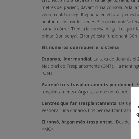
El ronyó, amb la seva camisa de gel posada, s’in
metres del pacient, davant d’una consola. Aïlla la ve
vena renal. Un raig d’heparina en el forat per evit
puntada, fins unir les venes. El mateix amb l’artèria 
torna a córrer. Trenca la camisa de gel i el quiròf
orinar. Bon senyal. El ronyó està funcionant. Són g
Els números que mouen el sistema
Espanya, líder mundial.
La taxa de donants el 2
Nacional de Trasplantaments (ONT). Ha mantingut
l’ONT.
Gairebé tres trasplantaments per donant.
E
trasplantaments d’òrgans, també un rècord.
Centres que fan trasplantaments.
Dels gaire
gestionar una donació. I 44 per realitzar trasplan
q
El ronyó, òrgan més trasplantat..
Des del 1989
<MC>.