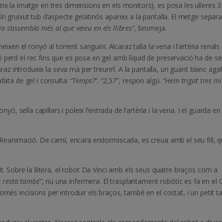
ix la imatge en tres dimensions en els monitors), es posa les ulleres 3
Un gruixut tub d’aspecte gelatinós apareix a la pantalla. El metge separa
ja s’assembla més al que veieu en els llibres”
, bromeja.
eixen el ronyó al torrent sanguini. Alcaraz talla la vena i l’artèria renals 
 perd el rec fins que es posa en gel amb líquid de preservació ha de se
caraz introdueix la seva mà per treure’l. A la pantalla, un guant blanc aga
fata de gel i consulta:
“Temps?”
.
“2,57”
, respon algú.
“Hem trigat tres mi
nyó, sella capil·lars i poleix l’entrada de l’artèria i la vena. I el guarda e
 a Reanimació. De camí, encara endormiscada, es creua amb el seu fill, 
it. Sobre la llitera, el robot Da Vinci amb els seus quatre braços com a
a resta també”
, riu una infermera. El trasplantament robòtic es fa en el C
més incisions per introduir els braços, també en el costat, i un petit ta