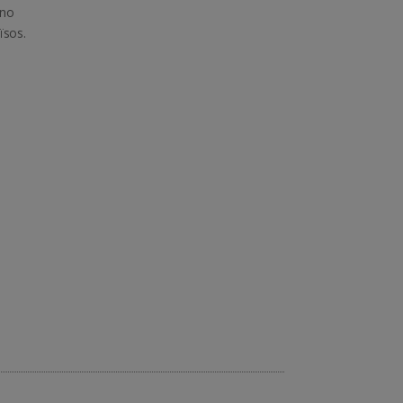
 no
ïsos.