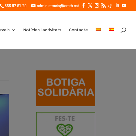
666 82 91 20
administracio@amth.cat
rveis
Notícies i activitats
Contacte