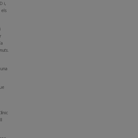
D i,
 els
i
r
fa
nuts.
n una
que
línic
ll