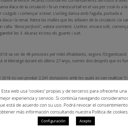
trodueix al ventre. Alcaraz controla els comandaments del robot a dive
na ilíaca de la circulació i fa un minúscul tall en el vas per cosir-lo a la
ar coàguls i començar a teixir. L’uròleg dansa amb l’agulla, puntada a
ilíaca i la renal. Retira les malles que les aïllaven de la circulació i la s
an calla.
“Bona perfusió”
, valora somrient. L’urèter, encara solt, començ
airebé les 3. Alcaraz es treu els guants i surt.
018 va ser de 48 persones per milió d’habitants, segons l’Organització
 el lideratge durant els últims 27 anys, només dos després que es fu
l 2018 es van produir 2.241 donacions amb les quals es van realitzar 5
Esta web usa 'cookies' propias y de terceros para ofrecerte una
bé 800 hospitals que hi ha a Espanya, un total de 185 estan autoritzats
mejor experiencia y servicio. Si continúa navegando consideramo
taments.
ue está de acuerdo con su uso. Podrá revocar el consentimiento
obtener más información consultando nuestra Política de cookies
 s’han realitzat 72.166 implants renals, 27.382 hepàtics i 8.534 cardíac
Configuración
Acepto