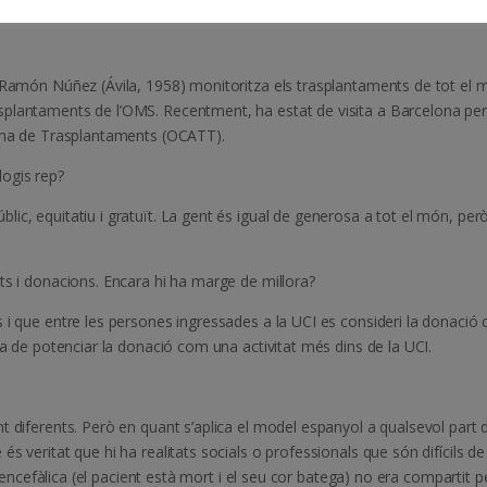
ersones van esperar un trasplantament, 88 nens.
é Ramón Núñez (Ávila, 1958) monitoritza els trasplantaments de tot el 
splantaments de l’OMS. Recentment, ha estat de visita a Barcelona per
lana de Trasplantaments (OCATT).
ogis rep?
lic, equitatiu i gratuït. La gent és igual de generosa a tot el món, per
ts i donacions. Encara hi ha marge de millora?
 i que entre les persones ingressades a la UCI es consideri la donació
ha de potenciar la donació com una activitat més dins de la UCI.
 diferents. Però en quant s’aplica el model espanyol a qualsevol part 
s veritat que hi ha realitats socials o professionals que són difícils de
t encefàlica (el pacient està mort i el seu cor batega) no era compartit p