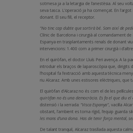
sotmesa ja a la letargia de l’anestèsia. Al seu v
seva tasca. L’operació ja ha començat. En l’argot 
donant. El seu fill, el receptor.
“No tinc cap dubte que sortirà bé. Som així de ped
Clínic de Barcelona i cirurgià al comandament de l
Espanya en trasplantaments renals de donant viu (
intervencions: 1.400 com a primer cirurgià i d’altre
En el quiròfan, el doctor Lluís Peri avença. A la p
introduir els braços de laparoscòpia que, dirigits 
l’hospital fa l’extracció amb aquesta tècnica menys
riu Alcaraz. Amb unes estisores elèctriques, que ta
El quiròfan d’Alcaraz no és com el de les pel·lícu
quiròfan no és una democràcia. Es fa el que diu e
distensió i la xerrada:
“Visca Espanya”
, vacil·la Alca
obstant, l’ambient es torna rígid, l’equip guarda sil
les mans d’una dona. Has de tenir força mental, ser 
De talant tranquil, Alcaraz trasllada aquesta calm