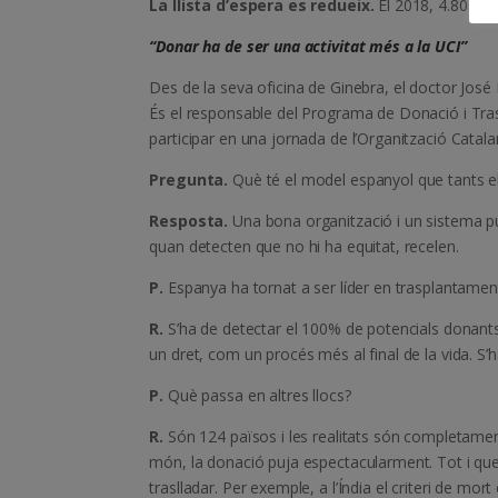
La llista d’espera es redueix.
El 2018, 4.804 p
“Donar ha de ser una activitat més a la UCI”
Des de la seva oficina de Ginebra, el doctor Jos
És el responsable del Programa de Donació i Tra
participar en una jornada de l’Organització Cata
Pregunta.
Què té el model espanyol que tants el
Resposta.
Una bona organització i un sistema púb
quan detecten que no hi ha equitat, recelen.
P.
Espanya ha tornat a ser líder en trasplantamen
R.
S’ha de detectar el 100% de potencials donants
un dret, com un procés més al final de la vida. S’
P.
Què passa en altres llocs?
R.
Són 124 països i les realitats són completament
món, la donació puja espectacularment. Tot i que é
traslladar. Per exemple, a l’Índia el criteri de mor