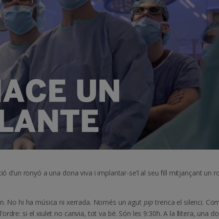
ió d’un ronyó a una dona viva i implantar-se’l al seu fill mitjançant un r
an. No hi ha música ni xerrada. Només un agut
pip
trenca el silenci. Co
dre: si el xiulet no canvia, tot va bé. Són les 9:30h. A la llitera, una d