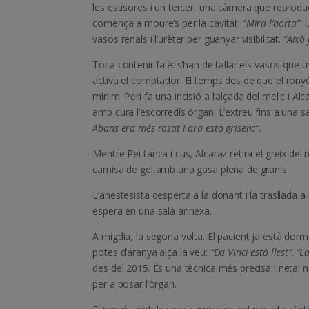
les estisores i un tercer, una càmera que reprodue
comença a moure’s per la cavitat:
“Mira l’aorta”
. 
vasos renals i l’urèter per guanyar visibilitat.
“Això 
Toca contenir l’alè: s’han de tallar els vasos que un
activa el comptador. El temps des de que el ronyó
mínim. Peri fa una incisió a l’alçada del melic i Al
amb cura l’escorredís òrgan. L’extreu fins a una sa
Abans era més rosat i ara està grisenc”
.
Mentre Pei tanca i cus, Alcaraz retira el greix del ro
camisa de gel amb una gasa plena de granís.
L’anestesista desperta a la donant i la trasllada
espera en una sala annexa.
A migdia, la segona volta. El pacient ja està dorm
potes d’aranya alça la veu:
“Da Vinci està llest”
.
“L
des del 2015. És una tècnica més precisa i neta: no
per a posar l’òrgan.