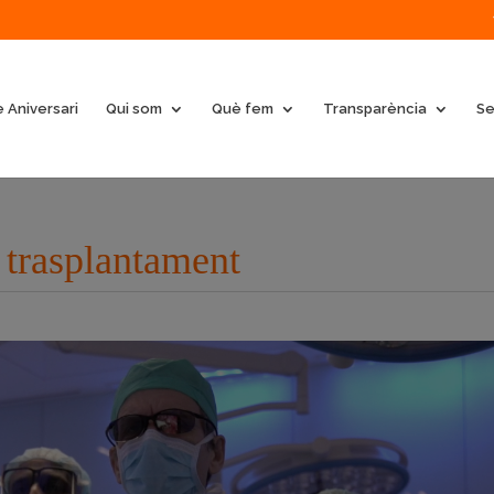
 Aniversari
Qui som
Què fem
Transparència
Se
 trasplantament