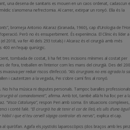
oltant, una desena de sanitaris es mouen en un caos ordenat, cadascun e
mèdic s’anomena nefrectomia. Al carrer, extirpar un ronyó. Ella és la
ants”
, bromeja Antonio Alcaraz (Granada, 1960), cap d’Urologia de l’Hos
’operació. Però no és ensuperbiment. És experiència. El Clínic és líder a
el 2018, va fer 40 dels 293 totals) i Alcaraz és el cirurgià amb més
s 400 en l’equip quirúrgic.
acient, tombada de costat, li ha fet tres incisions mínimes al costat per
des de fora, treballen en l’interior com les mans del cirurgià. Des del 20
 invasiva per reduir riscos d’infecció.
“Als cirurgians no ens agrada la s
llen i cauteritzen a la vegada, Pei s’obre camí fins al ronyó.
les. No hi ha música ni disputes personals. Tampoc baralles professional
l cirurgià al comandament”
, afirma. Amb tot, també allà hi ha lloc per a l
raz.
“Visca Catalunya”
, respon Peri amb sorna. En situacions complexes,
enci i conté l’alè.
“El cirurgià ha de tenir el cor de lleó, els ulls d’una àguil
hàbil i que el teu cervell sàpiga controlar els nervis”
, explica el cap.
a al quiròfan. Agafa els
joysticks
laparoscòpics (dos braços amb les pinz