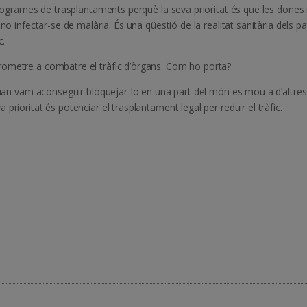
 programes de trasplantaments perquè la seva prioritat és que les dones
no infectar-se de malària. És una qüestió de la realitat sanitària dels pa
c.
rometre a combatre el tràfic d’òrgans. Com ho porta?
 Quan vam aconseguir bloquejar-lo en una part del món es mou a d’altres
rioritat és potenciar el trasplantament legal per reduir el tràfic.