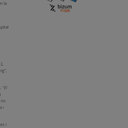
n la
pital
02,
ang”
,
s.
“El
a
 no
a i
es i