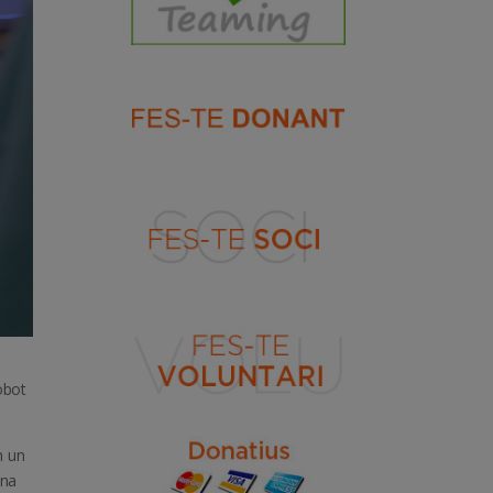
obot
m un
ona