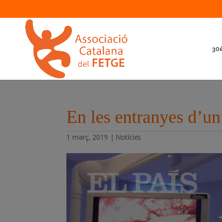
30è
En les entranyes d’un
1 març, 2019
|
Notícies