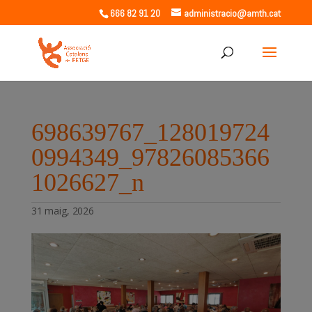
666 82 91 20
administracio@amth.cat
698639767_128019724
0994349_97826085366
1026627_n
31 maig, 2026