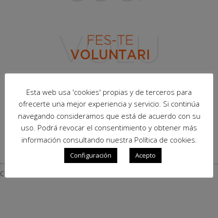
Esta web usa 'cookies' propias y de terceros para
ofrecerte una mejor experiencia y servicio. Si continúa
navegando consideramos que está de acuerdo con su
uso. Podrá revocar el consentimiento y obtener más
información consultando nuestra Política de cookies.
Configuración
Acepto
COLABORADORES – COL·LABORADORS