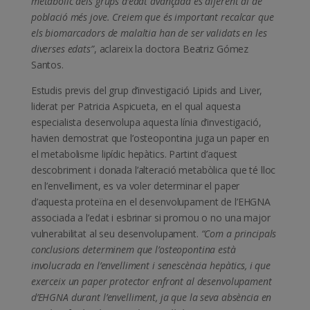
metabòlic dels grups d’edat avançada és diferent al de
població més jove. Creiem que és important recalcar que
els biomarcadors de malaltia han de ser validats en les
diverses edats”
, aclareix la doctora Beatriz Gómez
Santos.
Estudis previs del grup d’investigació Lipids and Liver,
liderat per Patricia Aspicueta, en el qual aquesta
especialista desenvolupa aquesta línia d’investigació,
havien demostrat que l’osteopontina juga un paper en
el metabolisme lipídic hepàtics. Partint d’aquest
descobriment i donada l’alteració metabòlica que té lloc
en l’envelliment, es va voler determinar el paper
d’aquesta proteïna en el desenvolupament de l’EHGNA
associada a l’edat i esbrinar si promou o no una major
vulnerabilitat al seu desenvolupament.
“Com a principals
conclusions determinem que l’osteopontina està
involucrada en l’envelliment i senescència hepàtics, i que
exerceix un paper protector enfront al desenvolupament
d’EHGNA durant l’envelliment, ja que la seva absència en