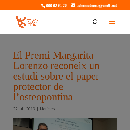
666 82 91 20
administracio@amth.cat
El Premi Margarita
Lorenzo reconeix un
estudi sobre el paper
protector de
l’osteopontina
22 jul., 2019
|
Notícies