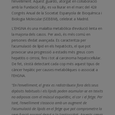
l’envelliment. Aquest guardó, atorgat en col·laboració
amb la Fundació Lilly, es va lliurar en el marc del 42è
Congrés Anual de la Societat Espanyola de Bioquímica i
Biologia Molecular (SEBBM), celebrat a Madrid.
L’EHGNA és una malaltia metabòlica d’evolució lenta en
la majoria dels casos. Per això, és més comú en
persones d’edat avançada. Es caracteritza per
l’acumulació de lípid en els hepatòcits, el que pot
provocar una progressió a estadis més greus com
hepatitis o cirrosi, fins i tot al carcinoma hepatocel·lular.
De fet, s’està detectant cada cop més aquest tipus de
càncer hepàtic per causes metabòliques o associat a
l’EHGNA.
“En l’envelliment, el greix es redistribueix fora dels seus
dipòsits habituals i els lípids poden acumular-se en teixits
no adiposos com el múscul esquelètic, el cor i el fetge. Per
tant, l’envelliment s’associa amb un augment de
l’acumulació de lípids en el fetge que pot comprometre la
seva funció normal degut a la lipotoxicitat. Aquests canvis