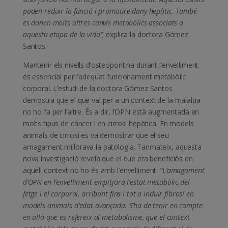
poden reduir la funció i promoure dany hepàtic. També
es donen molts altres canvis metabòlics associats a
aquesta etapa de la vida”
,
explica la doctora Gómez
Santos.
Mantenir els nivells d’osteopontina durant l’envelliment
és essencial per l’adequat funcionament metabòlic
corporal. L’estudi de la doctora Gómez Santos
demostra que el que val per a un context de la malaltia
no ho fa per l’altre. És a dir, l’OPN està augmentada en
molts tipus de càncer i en cirrosi hepàtica. En models
animals de cirrosi es va demostrar que el seu
amagament millorava la patologia. Tanmateix, aquesta
nova investigació revela que el que era beneficiós en
aquell context no ho és amb l’envelliment.
“L’amagament
d’OPN en l’envelliment empitjora l’estat metabòlic del
fetge i el corporal, arribant fins i tot a induir fibrosi en
models animals d’edat avançada. S’ha de tenir en compte
en allò que es refereix al metabolisme, que el context