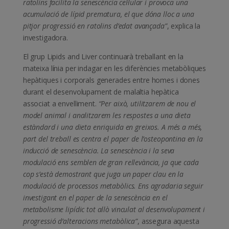
ratolins facilita la senescència cel·lular i provoca una
acumulació de lípid prematura, el que dóna lloc a una
pitjor progressió en ratolins d’edat avançada”
, explica la
investigadora.
El grup Lipids and Liver continuarà treballant en la
mateixa línia per indagar en les diferències metabòliques
hepàtiques i corporals generades entre homes i dones
durant el desenvolupament de malaltia hepàtica
associat a envelliment.
“Per això, utilitzarem de nou el
model animal i analitzarem les respostes a una dieta
estàndard i una dieta enriquida en greixos. A més a més,
part del treball es centra el paper de l’osteopontina en la
inducció de senescència. La senescència i la seva
modulació ens semblen de gran rellevància, ja que cada
cop s’està demostrant que juga un paper clau en la
modulació de processos metabòlics. Ens agradaria seguir
investigant en el paper de la senescència en el
metabolisme lipídic tot allò vinculat al desenvolupament i
progressió d’alteracions metabòlica”
, assegura aquesta