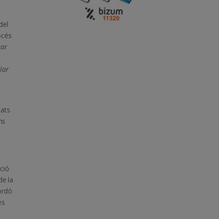
del
océs
rar
e
ular
tats
ns
ació
de la
ordó
es