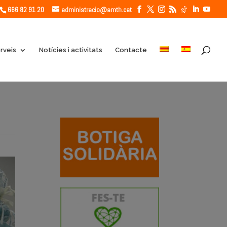
666 82 91 20
administracio@amth.cat
rveis
Notícies i activitats
Contacte