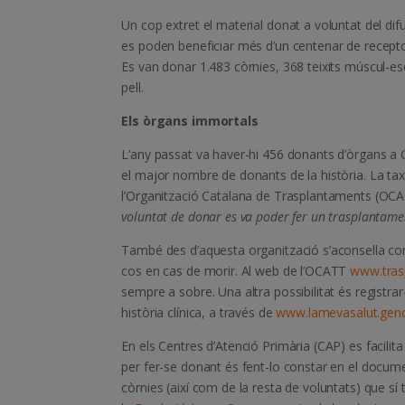
Un cop extret el material donat a voluntat del difu
es poden beneficiar més d’un centenar de recepto
Es van donar 1.483 còrnies, 368 teixits múscul-es
pell.
Els òrgans immortals
L’any passat va haver-hi 456 donants d’òrgans a Ca
el major nombre de donants de la història. La ta
l’Organització Catalana de Trasplantaments (OC
voluntat de donar es va poder fer un trasplantame
També des d’aquesta organització s’aconsella comp
cos en cas de morir. Al web de l’OCATT
www.tras
sempre a sobre. Una altra possibilitat és registr
història clínica, a través de
www.lamevasalut.genc
En els Centres d’Atenció Primària (CAP) es facilita 
per fer-se donant és fent-lo constar en el documen
còrnies (així com de la resta de voluntats) que sí 