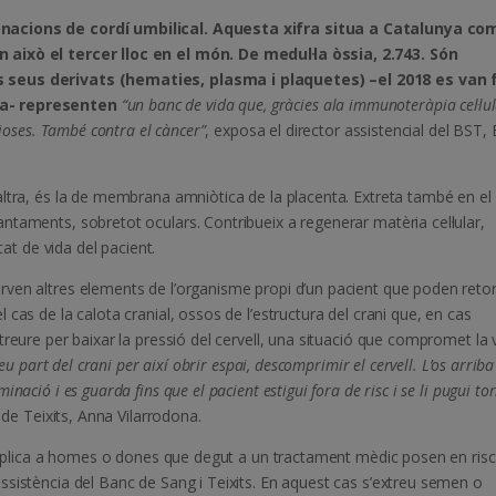
onacions de cordí umbilical. Aquesta xifra situa a Catalunya co
 això el tercer lloc en el món. De medul·la òssia, 2.743. Són
s seus derivats (hematies, plasma i plaquetes) –el 2018 es van 
ma- representen
“un banc de vida que, gràcies ala immunoteràpia cel·lul
cioses. També contra el càncer”
, exposa el director assistencial del BST, 
altra, és la de membrana amniòtica de la placenta. Extreta també en el
taments, sobretot oculars. Contribueix a regenerar matèria cel·lular,
tat de vida del pacient.
ven altres elements de l’organisme propi d’un pacient que poden reto
cas de la calota cranial, ossos de l’estructura del crani que, en cas
reure per baixar la pressió del cervell, una situació que compromet la 
reu part del crani per així obrir espai, descomprimir el cervell. L’os arriba
ació i es guarda fins que el pacient estigui fora de risc i se li pugui to
c de Teixits, Anna Vilarrodona.
s’aplica a homes o dones que degut a un tractament mèdic posen en risc
ssistència del Banc de Sang i Teixits. En aquest cas s’extreu semen o