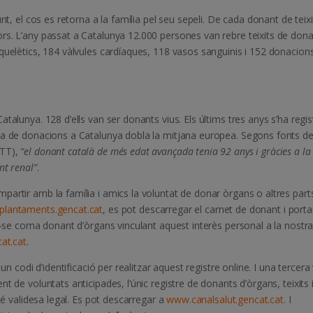
nt, el cos es retorna a la família pel seu sepeli. De cada donant de teixi
rs. L’any passat a Catalunya 12.000 persones van rebre teixits de dona
quelètics, 184 vàlvules cardíaques, 118 vasos sanguinis i 152 donacion
talunya. 128 d’ells van ser donants vius. Els últims tres anys s’ha regis
xa de donacions a Catalunya dobla la mitjana europea. Segons fonts d
ATT),
“el donant català de més edat avançada tenia 92 anys i gràcies a la
nt renal”
.
artir amb la família i amics la voluntat de donar òrgans o altres part
plantaments.gencat.cat
, es pot descarregar el carnet de donant i porta
ar-se coma donant d’òrgans vinculant aquest interès personal a la nostr
at.cat
.
un codi d’identificació per realitzar aquest registre online. I una tercera 
t de voluntats anticipades, l’únic registre de donants d’òrgans, teixits 
té validesa legal. Es pot descarregar a
www.canalsalut.gencat.cat
. I