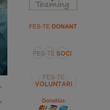
en
nt