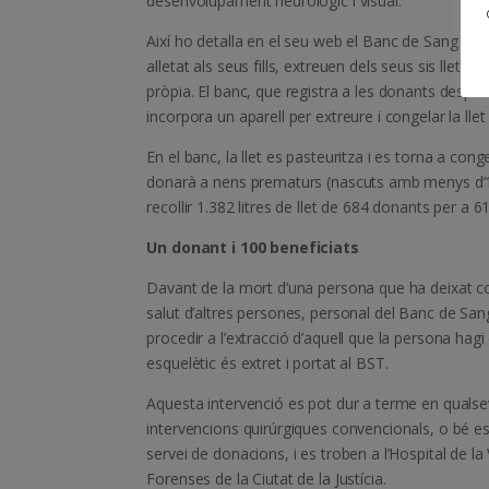
desenvolupament neurològic i visual.
Així ho detalla en el seu web el Banc de Sang i T
alletat als seus fills, extreuen dels seus sis llet
pròpia. El banc, que registra a les donants després 
incorpora un aparell per extreure i congelar la llet
En el banc, la llet es pasteuritza i es torna a con
donarà a nens prematurs (nascuts amb menys d’1,
recollir 1.382 litres de llet de 684 donants per 
Un donant i 100 beneficiats
Davant de la mort d’una persona que ha deixat co
salut d’altres persones, personal del Banc de Sang
procedir a l’extracció d’aquell que la persona hagi
esquelètic és extret i portat al BST.
Aquesta intervenció es pot dur a terme en qualse
intervencions quirúrgiques convencionals, o bé e
servei de donacions, i es troben a l’Hospital de la V
Forenses de la Ciutat de la Justícia.