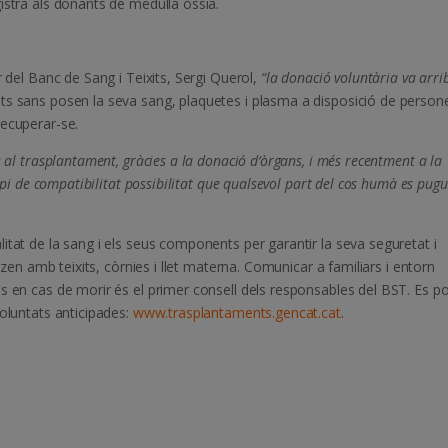
istra als donants de medul·la òssia.
r del Banc de Sang i Teixits, Sergi Querol,
“la donació voluntària va arri
ts sans posen la seva sang, plaquetes i plasma a disposició de person
recuperar-se.
 al trasplantament, gràcies a la donació d’òrgans, i més recentment a la
ipi de compatibilitat possibilitat que qualsevol part del cos humà es pugu
itat de la sang i els seus components per garantir la seva seguretat i
itzen amb teixits, còrnies i llet materna. Comunicar a familiars i entorn
s en cas de morir és el primer consell dels responsables del BST. Es po
voluntats anticipades:
www.trasplantaments.gencat.cat
.