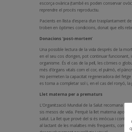
escorça ovàrica (també es poden conservar ovòcits
reprendre el procés reproductiu.
Pacients en llista d’espera d’un trasplantament 
troben en òptimes condicions, donat que ells re
Donacions ‘post-mortem’
Una possible lectura de la vida després de la mo
en el seu cos d’origen, pot continuar funcionant, i 
organisme. És el cas de la pell, les còrnies o globu
més d’òrgans vitals com el cor, el pulmó, el pànc
Ho permeten la capacitat regeneradora del fetge 
es torna a completar sol i, en el cas del ronyó, la 
Llet materna per a prematurs
L’Organització Mundial de la Salut recomana alim
sis mesos de vida. Perquè la llet materna aporta e
salut. La llet que prové del si és innòcua i conté
al lactant de les malalties més freqüents, com l
q