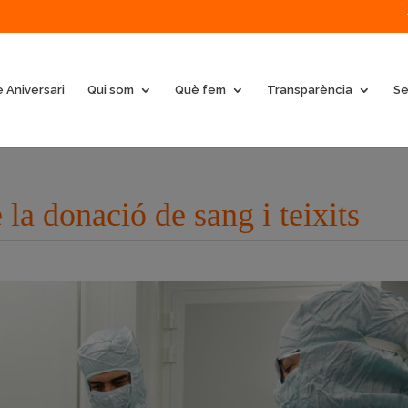
 Aniversari
Qui som
Què fem
Transparència
Se
la donació de sang i teixits