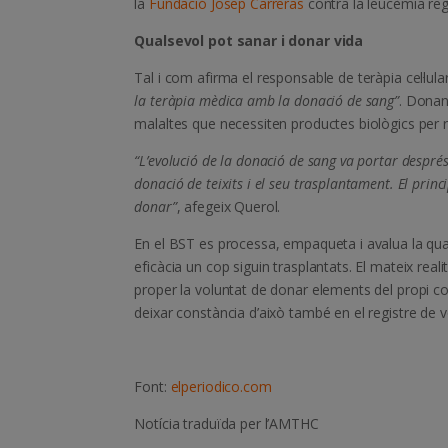
la
Fundació Josep Carreras
contra la leucèmia reg
Qualsevol pot sanar i donar vida
Tal i com afirma el responsable de teràpia cel·lula
la teràpia mèdica amb la donació de sang”
. Donan
malaltes que necessiten productes biològics per 
“L’evolució de la donació de sang va portar després
donació de teixits i el seu trasplantament. El princ
donar”
, afegeix Querol.
En el BST es processa, empaqueta i avalua la qual
eficàcia un cop siguin trasplantats. El mateix real
proper la voluntat de donar elements del propi co
deixar constància d’això també en el registre de 
Font:
elperiodico.com
Notícia traduïda per l’AMTHC