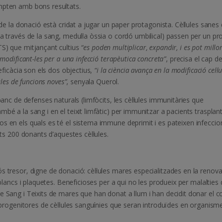
mpten amb bons resultats.
 de la donació està cridat a jugar un paper protagonista. Cèl·lules sanes 
(a través de la sang, medul·la òssia o cordó umbilical) passen per un pr
S) que mitjançant cultius
“es poden multiplicar, expandir, i es pot millo
 modificant-les per a una infecció terapèutica concreta”
, precisa el cap d
 eficàcia son els dos objectius,
“i la ciència avança en la modificació cel·l
ules de funcions noves”
, senyala Querol.
banc de defenses naturals (limfòcits, les cèl·lules immunitàries que
mbé a la sang i en el teixit limfàtic) per immunitzar a pacients trasplan
s en els quals es té el sistema immune deprimit i es pateixen infeccio
ats 200 donants d’aquestes cèl·lules.
s tresor, digne de donació: cèl·lules mares especialitzades en la renov
 blancs i plaquetes. Beneficioses per a qui no les produeix per malalties 
de Sang i Teixits de mares que han donat a llum i han decidit donar el c
re progenitores de cèl·lules sanguínies que seran introduïdes en organism