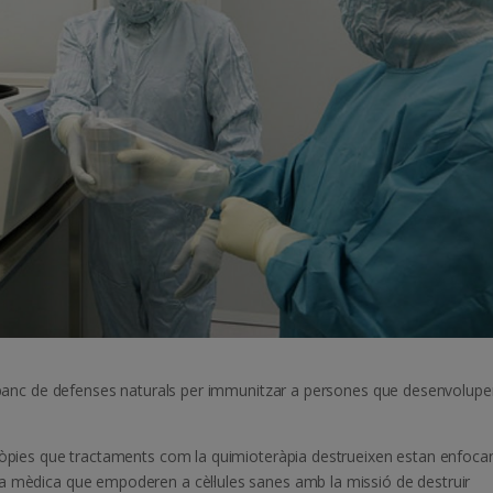
er banc de defenses naturals per immunitzar a persones que desenvolup
pròpies que tractaments com la quimioteràpia destrueixen estan enfoca
a mèdica que empoderen a cèl·lules sanes amb la missió de destruir