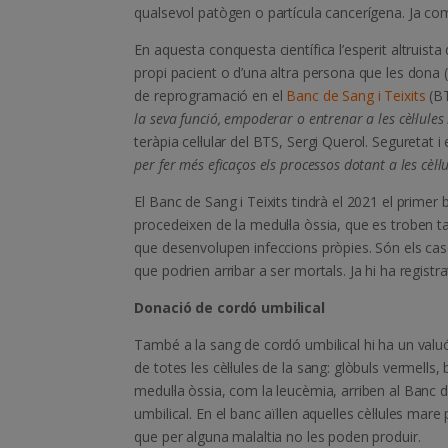
qualsevol patògen o partícula cancerígena. Ja co
En aquesta conquesta científica l’esperit altruista
propi pacient o d’una altra persona que les dona 
de reprogramació en el
Banc de Sang i Teixits
(BT
la seva funció, empoderar o entrenar a les cèl·lules
teràpia cel·lular del BTS, Sergi Querol. Seguretat i
per fer més eficaços els processos dotant a les cèl·l
El Banc de Sang i Teixits tindrà el 2021 el primer 
procedeixen de la medul·la òssia, que es troben ta
que desenvolupen infeccions pròpies. Són els caso
que podrien arribar a ser mortals. Ja hi ha registr
Donació de cordó umbilical
També a la sang de cordó umbilical hi ha un valuó
de totes les cèl·lules de la sang: glòbuls vermells,
medul·la òssia, com la leucèmia, arriben al Banc 
umbilical. En el banc aïllen aquelles cèl·lules ma
que per alguna malaltia no les poden produir.