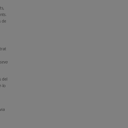
ts,
nts.
s de
trat
e
 seva
s del
r-lo
a
via
i