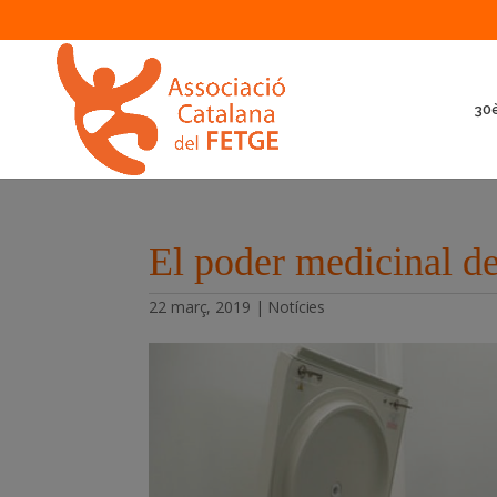
30è
El poder medicinal de 
22 març, 2019
|
Notícies