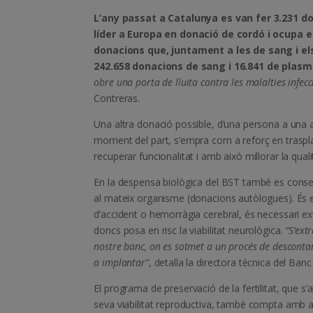
L’any passat a Catalunya es van fer 3.231 d
líder a Europa en donació de cordó i ocupa en
donacions que, juntament a les de sang i el
242.658 donacions de sang i 16.841 de plas
obre una porta de lluita contra les malalties infec
Contreras.
Una altra donació possible, d’una persona a una 
moment del part, s’empra com a reforç en trasplan
recuperar funcionalitat i amb això millorar la quali
En la despensa biològica del BST també es conser
al mateix organisme (donacions autòlogues). És el 
d’accident o hemorràgia cerebral, és necessari ext
doncs posa en risc la viabilitat neurològica.
“S’ext
nostre banc, on es sotmet a un procés de descontamin
a implantar”
, detalla la directora tècnica del Ban
El programa de preservació de la fertilitat, que 
seva viabilitat reproductiva, també compta amb a