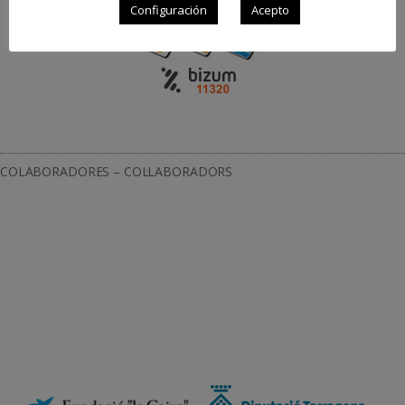
Configuración
Acepto
COLABORADORES – COL·LABORADORS