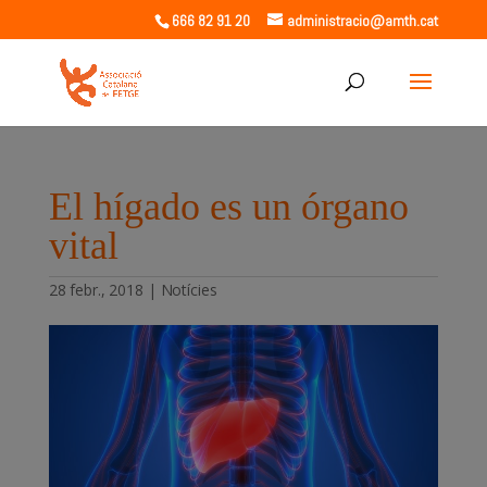
666 82 91 20
administracio@amth.cat
El hígado es un órgano
vital
28 febr., 2018
|
Notícies