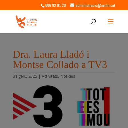
666 82 91 20
administracio@amth.cat
Dra. Laura Lladó i
Montse Collado a TV3
31 gen., 2025
|
Activitats
,
Notícies