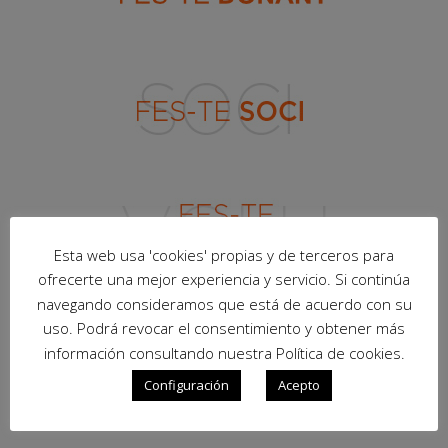
Esta web usa 'cookies' propias y de terceros para
ofrecerte una mejor experiencia y servicio. Si continúa
navegando consideramos que está de acuerdo con su
uso. Podrá revocar el consentimiento y obtener más
información consultando nuestra Política de cookies.
Configuración
Acepto