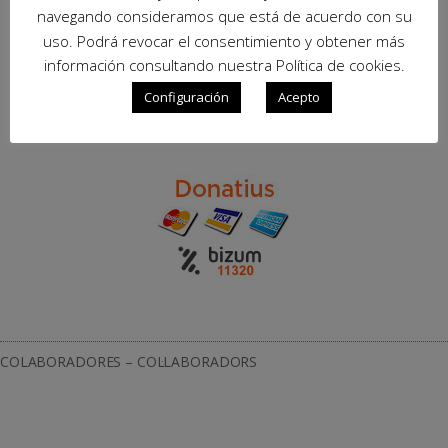
navegando consideramos que está de acuerdo con su
uso. Podrá revocar el consentimiento y obtener más
información consultando nuestra Política de cookies.
Configuración
Acepto
COLABORADORES – COL·LABORADORS