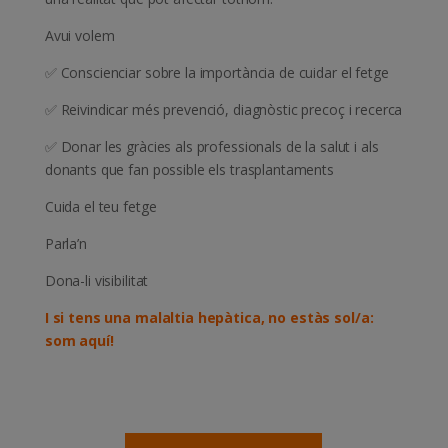
Avui volem
✅ Conscienciar sobre la importància de cuidar el fetge
✅ Reivindicar més prevenció, diagnòstic precoç i recerca
✅ Donar les gràcies als professionals de la salut i als
donants que fan possible els trasplantaments
Cuida el teu fetge
Parla’n
Dona-li visibilitat
I si tens una malaltia hepàtica, no estàs sol/a:
som aquí!