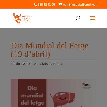
666 82 91 20
administracio@amth.cat
Dia Mundial del Fetge
(19 d’abril)
29 abr., 2025
|
Activitats
,
Notícies