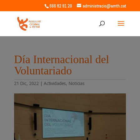
666 82 91 20
administracio@amth.cat
Día Internacional del
Voluntariado
21 Dic, 2022
|
Actividades
,
Noticias