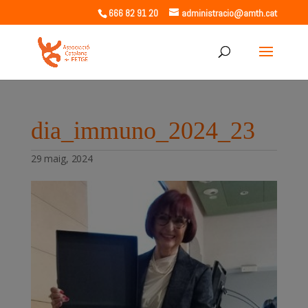
666 82 91 20
administracio@amth.cat
dia_immuno_2024_23
29 maig, 2024