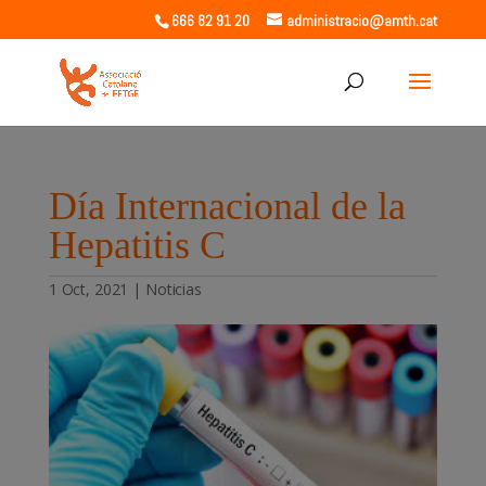
666 82 91 20
administracio@amth.cat
Día Internacional de la
Hepatitis C
1 Oct, 2021
|
Noticias