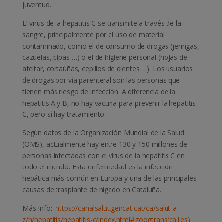
juventud.
El virus de la hepatitis C se transmite a través de la
sangre, principalmente por el uso de material
contaminado, como el de consumo de drogas (jeringas,
cazuelas, pipas …) o el de higiene personal (hojas de
afeitar, cortaúñas, cepillos de dientes …).
Los usuarios
de drogas por vía parenteral son las personas que
tienen más riesgo de infección.
A diferencia de la
hepatitis A y B, no hay vacuna para prevenir la hepatitis
C, pero sí hay tratamiento.
Según datos de la Organización Mundial de la Salud
(OMS), actualmente hay entre 130 y 150 millones de
personas infectadas con el virus de la hepatitis C en
todo el mundo. Esta enfermedad es la infección
hepática más común en Europa y una de las principales
causas de trasplante de hígado en Cataluña.
Más Info:
https://canalsalut.gencat.cat/ca/salut-a-
z/h/hepatitis/hepatitis-c/index.html#googtrans(ca|es)