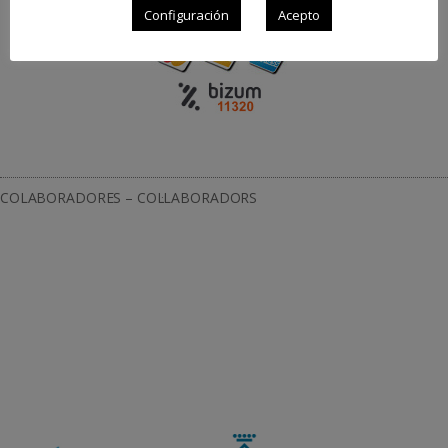
Configuración
Acepto
COLABORADORES – COL·LABORADORS