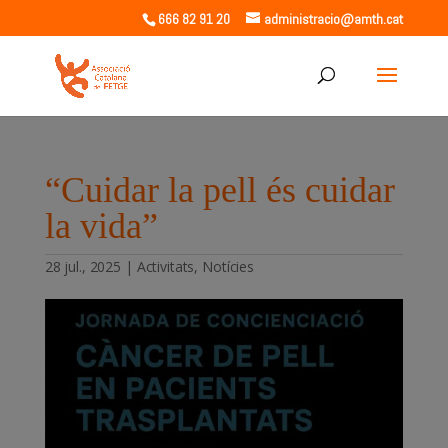
666 82 91 20
administracio@amth.cat
“Cuidar la pell és cuidar
la vida”
28 jul., 2025
|
Activitats
,
Notícies