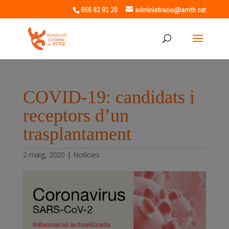
666 82 91 20
administracio@amth.cat
COVID-19: candidats i
receptors d’un
trasplantament
2 maig, 2020
|
Notícies