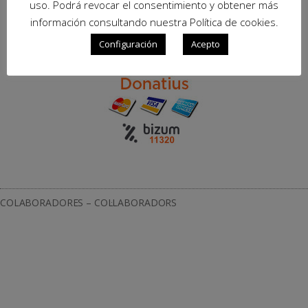
uso. Podrá revocar el consentimiento y obtener más
información consultando nuestra Política de cookies.
Configuración
Acepto
COLABORADORES – COL·LABORADORS