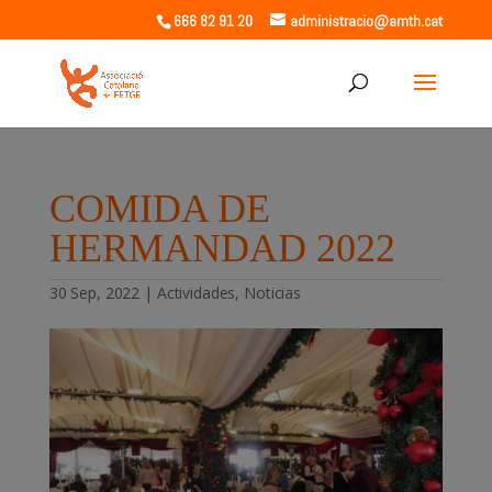
666 82 91 20
administracio@amth.cat
COMIDA DE
HERMANDAD 2022
30 Sep, 2022
|
Actividades
,
Noticias