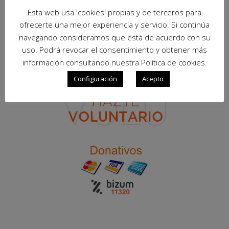
Esta web usa 'cookies' propias y de terceros para
ofrecerte una mejor experiencia y servicio. Si continúa
navegando consideramos que está de acuerdo con su
uso. Podrá revocar el consentimiento y obtener más
información consultando nuestra Política de cookies.
Configuración
Acepto