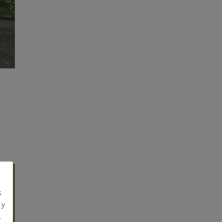
s
 y
.