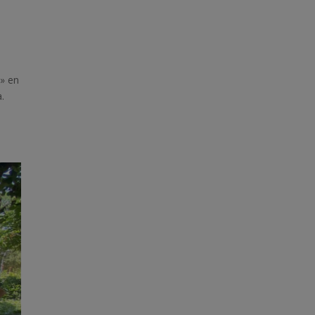
n» en
.