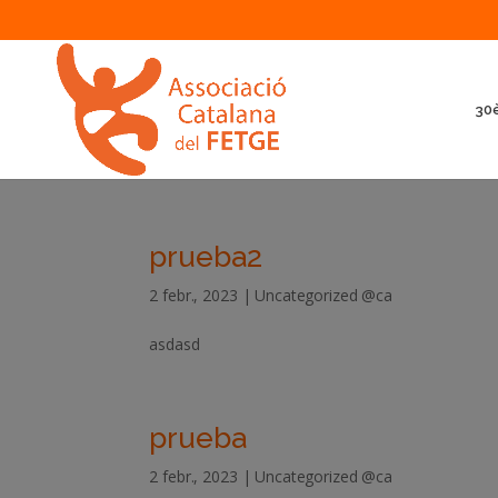
30è
prueba2
2 febr., 2023
|
Uncategorized @ca
asdasd
prueba
2 febr., 2023
|
Uncategorized @ca