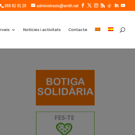
666 82 91 20
administracio@amth.cat
rveis
Notícies i activitats
Contacte