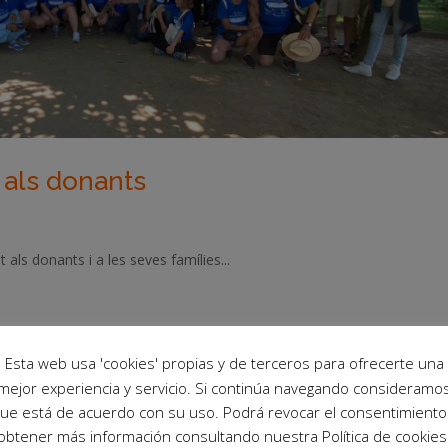
 als donants
als donants i a les seves famílies...
Esta web usa 'cookies' propias y de terceros para ofrecerte una
mejor experiencia y servicio. Si continúa navegando consideramo
ue está de acuerdo con su uso. Podrá revocar el consentimiento
obtener más información consultando nuestra Política de cookies