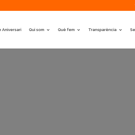
 Aniversari
Qui som
Què fem
Transparència
Se