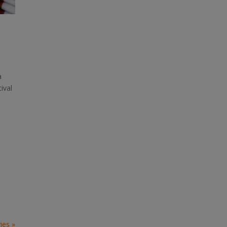
a
ival
ies »