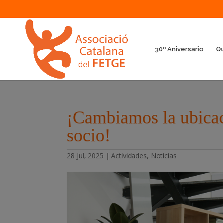
30º Aniversario
Q
¡Cambiamos la ubicaci
socio!
28 Jul, 2025
|
Actividades
,
Noticias