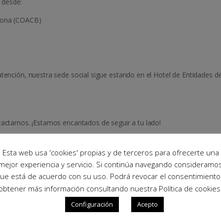
á desde:
elona (COACB)
atención, nuestra sede social sigue estando en el Hotel de Entidades d
tactarnos. ¡Estamos encantados de seguir a tu lado!
Esta web usa 'cookies' propias y de terceros para ofrecerte una
mejor experiencia y servicio. Si continúa navegando consideramo
ue está de acuerdo con su uso. Podrá revocar el consentimiento
obtener más información consultando nuestra Política de cookies
Configuración
Acepto