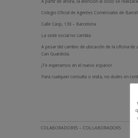
A partir de ahora, la atención al socio se realizar
Colegio Oficial de Agentes Comerciales de Barc
Calle Casp, 130 – Barcelona
La sede social no cambia
A pesar del cambio de ubicación de la oficina de 
Can Guardiola.
¡Te esperamos en el nuevo espacio!
Para cualquier consulta o visita, no dudes en con
q
COLABORADORES – COL·LABORADORS