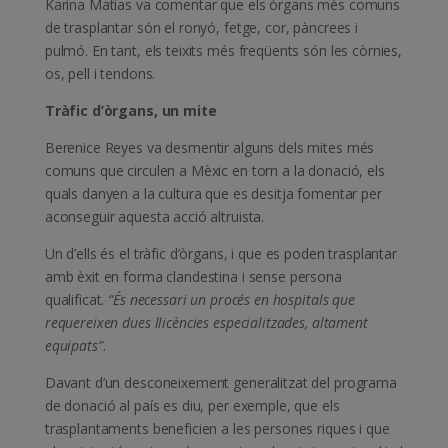
Karina Matías va comentar que els òrgans més comuns
de trasplantar són el ronyó, fetge, cor, pàncrees i
pulmó. En tant, els teixits més freqüents són les còrnies,
os, pell i tendons.
Tràfic d’òrgans, un mite
Berenice Reyes va desmentir alguns dels mites més
comuns que circulen a Mèxic en torn a la donació, els
quals danyen a la cultura que es desitja fomentar per
aconseguir aquesta acció altruista.
Un d’ells és el tràfic d’òrgans, i que es poden trasplantar
amb èxit en forma clandestina i sense persona
qualificat.
“És necessari un procés en hospitals que
requereixen dues llicències especialitzades, altament
equipats”
.
Davant d’un desconeixement generalitzat del programa
de donació al país es diu, per exemple, que els
trasplantaments beneficien a les persones riques i que