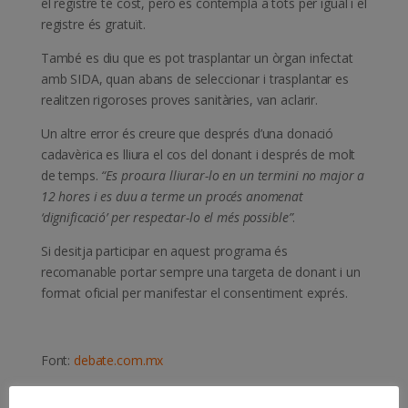
el registre té cost, però es contempla a tots per igual i el
registre és gratuït.
També es diu que es pot trasplantar un òrgan infectat
amb SIDA, quan abans de seleccionar i trasplantar es
realitzen rigoroses proves sanitàries, van aclarir.
Un altre error és creure que després d’una donació
cadavèrica es lliura el cos del donant i després de molt
de temps.
“Es procura lliurar-lo en un termini no major a
12 hores i es duu a terme un procés anomenat
‘dignificació’ per respectar-lo el més possible”
.
Si desitja participar en aquest programa és
recomanable portar sempre una targeta de donant i un
format oficial per manifestar el consentiment exprés.
Font:
debate.com.mx
Notícia traduïda per l’AMTHC