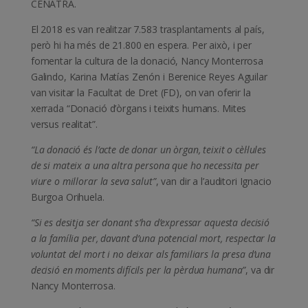
CENATRA.
El 2018 es van realitzar 7.583 trasplantaments al país,
però hi ha més de 21.800 en espera. Per això, i per
fomentar la cultura de la donació, Nancy Monterrosa
Galindo, Karina Matías Zenón i Berenice Reyes Aguilar
van visitar la Facultat de Dret (FD), on van oferir la
xerrada “Donació d’òrgans i teixits humans. Mites
versus realitat”.
“La donació és l’acte de donar un òrgan, teixit o cèl·lules
de si mateix a una altra persona que ho necessita per
viure o millorar la seva salut”
, van dir a l’auditori Ignacio
Burgoa Orihuela.
“Si es desitja ser donant s’ha d’expressar aquesta decisió
a la família per, davant d’una potencial mort, respectar la
voluntat del mort i no deixar als familiars la presa d’una
decisió en moments difícils per la pèrdua humana”
, va dir
Nancy Monterrosa.