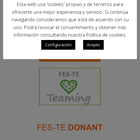
Esta web usa 'cookies' propias y de terceros para
ofrecerte una mejor experiencia y servicio. Si continúa
navegando consideramos que está de acuerdo con su
uso. Podrá revocar el consentimiento y obtener más
información consultando nuestra Política de cookies.
Configuración
Acepto