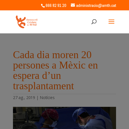
666 82 91 20
administracio@amth.cat
Cada dia moren 20
persones a Mèxic en
espera d’un
trasplantament
27 ag., 2019
|
Notícies