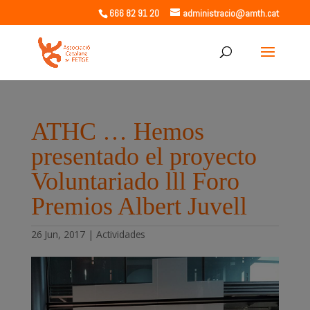
666 82 91 20
administracio@amth.cat
ATHC … Hemos
presentado el proyecto
Voluntariado lll Foro
Premios Albert Juvell
26 Jun, 2017
|
Actividades