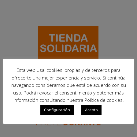
Esta web usa 'cookies' propias y de terceros para
ofrecerte una mejor experiencia y servicio. Si continúa
navegando consideramos que está de acuerdo con su
uso. Podrá revocar el consentimiento y obtener más
información consultando nuestra Política de cookies.
Configuración
Acepto