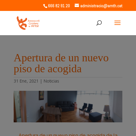
666 82 91 20
administracio@amth.cat
Apertura de un nuevo
piso de acogida
31 Ene, 2021
|
Noticias
Apertura de un nuevo piso de acogida de la