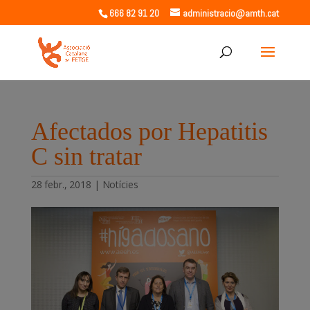
666 82 91 20
administracio@amth.cat
Afectados por Hepatitis
C sin tratar
28 febr., 2018
|
Notícies