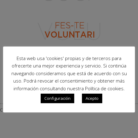
Esta web usa 'cookies' propias y de terceros para
ofrecerte una mejor experiencia y servicio. Si continúa
navegando consideramos que está de acuerdo con su
uso. Podrá revocar el consentimiento y obtener más
información consultando nuestra Política de cookies.
Configuración
Acepto
COLABORADORES – COL·LABORADORS