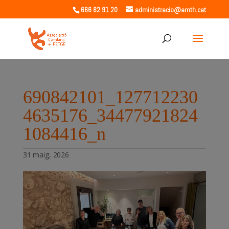
666 82 91 20
administracio@amth.cat
690842101_127712230
4635176_34477921824
1084416_n
31 maig, 2026