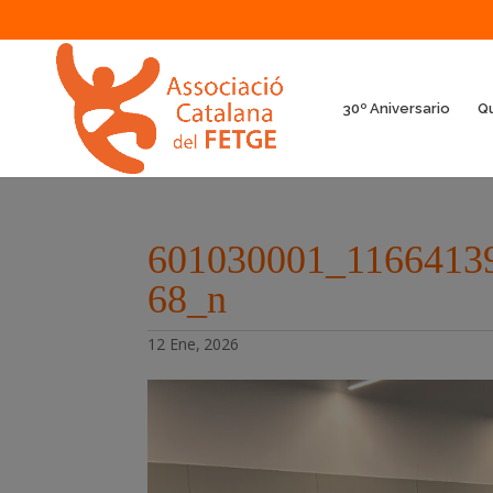
30º Aniversario
Q
601030001_1166413
68_n
12 Ene, 2026