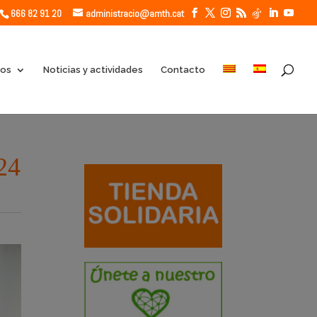
666 82 91 20
administracio@amth.cat
ios
Noticias y actividades
Contacto
24