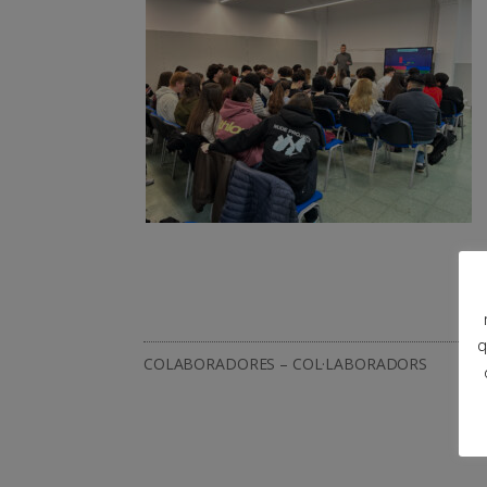
q
COLABORADORES – COL·LABORADORS