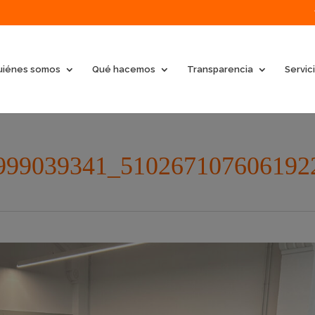
uiénes somos
Qué hacemos
Transparencia
Servic
999039341_510267107606192